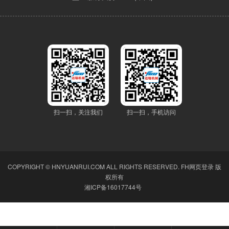
扫一扫，关注我们
扫一扫，手机访问
COPYRIGHT © HNYUANRUI.COM ALL RIGHTS RESERVED.
FH网页登录
版
权所有
湘ICP备16017744号